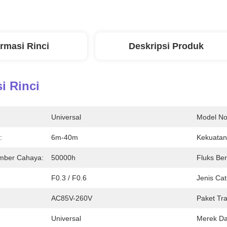
ormasi Rinci
Deskripsi Produk
i Rinci
Universal
Model No
:
6m-40m
Kekuatan
mber Cahaya:
50000h
Fluks Be
F0.3 / F0.6
Jenis Ca
AC85V-260V
Paket Tra
Universal
Merek D