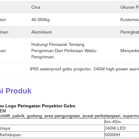
Cina
Ukuran P
tor:
40.000kg
Kustomisa
han:
Aluminium
Peringkat
Hubungi Pemasok Tentang 
man:
Pengiriman Dan Perkiraan Waktu 
Menyedi
Pengiriman.
IP65 waterproof gobo projector
, 
240W high-power warni
si Produk
u Logo Peringatan Proyektor Gobo
OEM
rklift, pabrik, gudang, area pengungsian, pusat perbelanjaan, supermark
6m-40m
ahaya
240W LED
Kehidupan
50000H