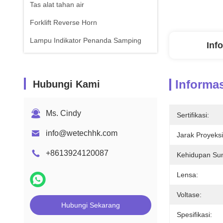
Tas alat tahan air
Forklift Reverse Horn
Lampu Indikator Penanda Samping
Inf
Informas
Hubungi Kami
Ms. Cindy
Sertifikasi:
info@wetechhk.com
Jarak Proyeksi
+8613924120087
Kehidupan Su
Lensa:
Voltase:
Hubungi Sekarang
Spesifikasi: