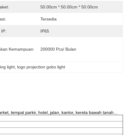
aket:
50.00cm * 50.00cm * 50.00cm
si:
Tersedia
 IP:
IP65
akan Kemampuan:
200000 Pcs/ Bulan
ng light
, 
logo projection gobo light
et, tempat parkir, hotel, jalan, kantor, kereta bawah tanah...