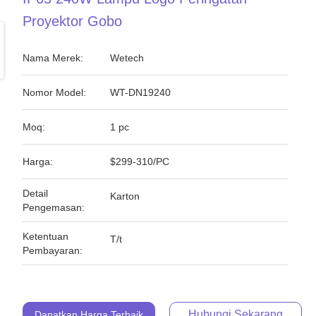
Proyektor Gobo
Nama Merek:
Wetech
Nomor Model:
WT-DN19240
Moq:
1 pc
Harga:
$299-310/PC
Detail
Karton
Pengemasan:
Ketentuan
T/t
Pembayaran:
Hubungi Sekarang
Dapatkan Harga Terbaik