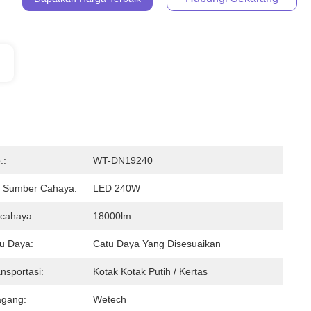
.:
WT-DN19240
 Sumber Cahaya:
LED 240W
rcahaya:
18000lm
tu Daya:
Catu Daya Yang Disesuaikan
nsportasi:
Kotak Kotak Putih / Kertas
agang:
Wetech