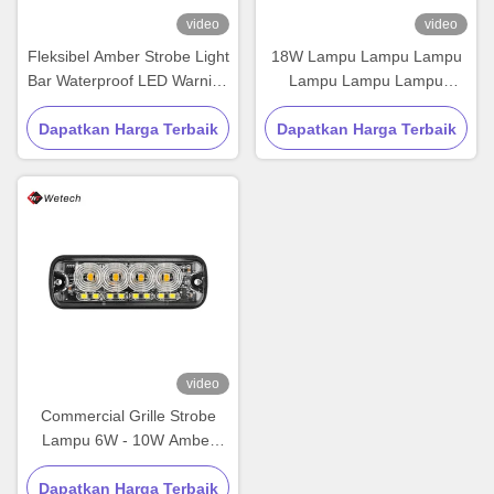
video
video
Fleksibel Amber Strobe Light
18W Lampu Lampu Lampu
Bar Waterproof LED Warning
Lampu Lampu Lampu
Light Bar 9W
Lampu Lampu Lampu
Dapatkan Harga Terbaik
Dapatkan Harga Terbaik
Lampu Lampu Lampu
Lampu Lampu Lampu
Lampu Lampu Lampu
Lampu Lampu Lampu
Lampu
video
Commercial Grille Strobe
Lampu 6W - 10W Amber
Strobe Lampu Untuk Truk
Dapatkan Harga Terbaik