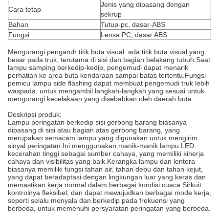
Jenis yang dipasang dengan
Cara tetap
sekrup
Bahan
Tutup-pc, dasar-ABS
Fungsi
Lensa PC, dasar ABS
Mengurangi pengaruh titik buta visual: ada titik buta visual yang
besar pada truk, terutama di sisi dan bagian belakang tubuh.
Saat
lampu samping berkedip-kedip, pengemudi dapat menarik
perhatian ke area buta kendaraan sampai batas tertentu.Fungsi
pemicu lampu side flashing dapat membuat pengemudi truk lebih
waspada, untuk mengambil langkah-langkah yang sesuai untuk
mengurangi kecelakaan yang disebabkan oleh daerah buta.
Deskripsi produk:
Lampu peringatan berkedip sisi gerbong barang biasanya
dipasang di sisi atau bagian atas gerbong barang, yang
merupakan semacam lampu yang digunakan untuk mengirim
sinyal peringatan.
Ini menggunakan manik-manik lampu LED
kecerahan tinggi sebagai sumber cahaya, yang memiliki kinerja
cahaya dan visibilitas yang baik.
Kerangka lampu dan lentera
biasanya memiliki fungsi tahan air, tahan debu dan tahan kejut,
yang dapat beradaptasi dengan lingkungan luar yang keras dan
memastikan kerja normal dalam berbagai kondisi cuaca.
Sirkuit
kontrolnya fleksibel, dan dapat mewujudkan berbagai mode kerja,
seperti selalu menyala dan berkedip pada frekuensi yang
berbeda, untuk memenuhi persyaratan peringatan yang berbeda.