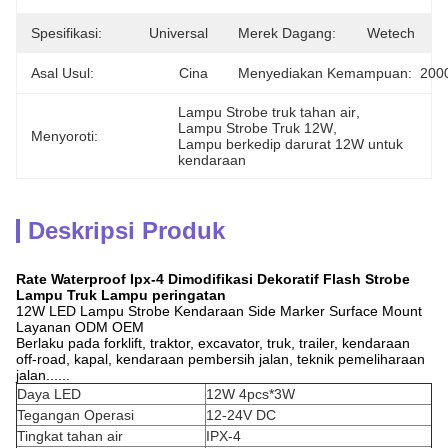
Spesifikasi:
Universal
Merek Dagang:
Wetech
Asal Usul:
Cina
Menyediakan Kemampuan:
200
Lampu Strobe truk tahan air
, 
Lampu Strobe Truk 12W
, 
Menyoroti:
Lampu berkedip darurat 12W untuk 
kendaraan
Deskripsi Produk
Rate Waterproof Ipx-4 Dimodifikasi Dekoratif Flash Strobe
Lampu Truk Lampu peringatan
12W LED Lampu Strobe Kendaraan Side Marker Surface Mount
Layanan ODM OEM
Berlaku pada forklift, traktor, excavator, truk, trailer, kendaraan
off-road, kapal, kendaraan pembersih jalan, teknik pemeliharaan
jalan......
Daya LED
12W 4pcs*3W
Tegangan Operasi
12-24V DC
Tingkat tahan air
IPX-4