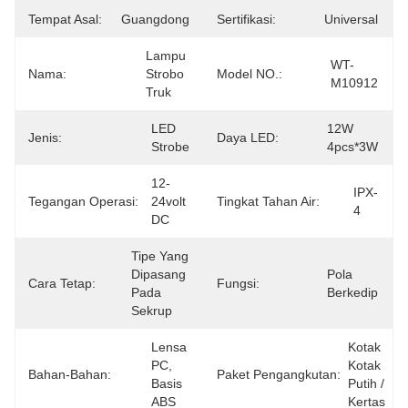
Tempat Asal:
Guangdong
Sertifikasi:
Universal
Lampu 
WT-
Nama:
Strobo 
Model NO.:
M10912
Truk
LED 
12W 
Jenis:
Daya LED:
Strobe
4pcs*3W
12-
IPX-
Tegangan Operasi:
24volt 
Tingkat Tahan Air:
4
DC
Tipe Yang 
Dipasang 
Pola 
Cara Tetap:
Fungsi:
Pada 
Berkedip
Sekrup
Lensa 
Kotak 
PC, 
Kotak 
Bahan-Bahan:
Paket Pengangkutan:
Basis 
Putih / 
ABS
Kertas